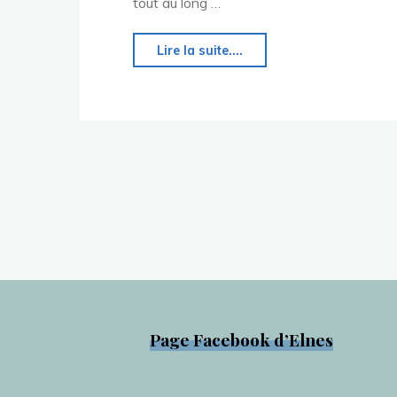
tout au long …
"L’église
Lire la suite....
Saint-
Martin
d’Elnes"
Page Facebook d’Elnes