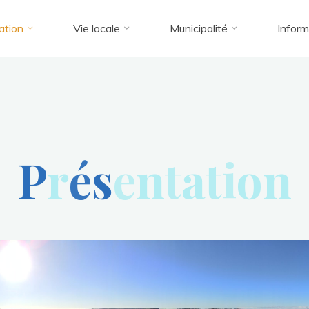
ation
Vie locale
Municipalité
Inform
P
r
é
s
e
n
t
a
t
i
o
n