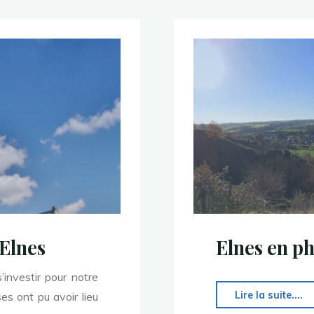
d
’Elnes
Elnes en p
investir pour notre
"
Lire la suite....
es ont pu avoir lieu