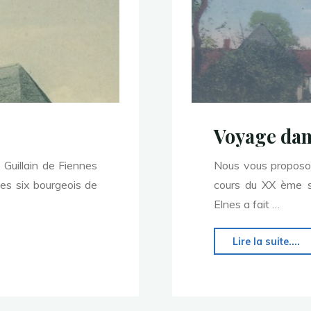
Voyage dans
 Guillain de Fiennes
Nous vous proposons
des six bourgeois de
cours du XX ème si
Elnes a fait …
Lire la suite....
l