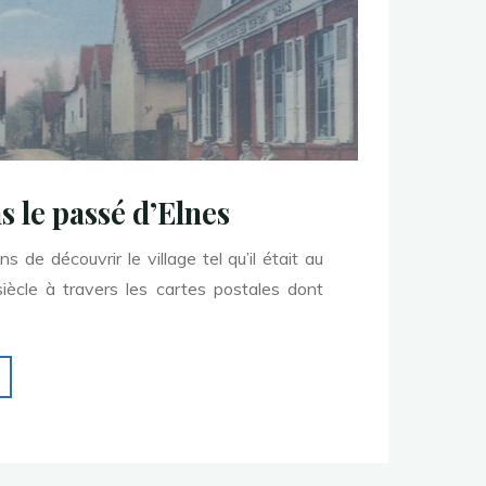
 le passé d’Elnes
 de découvrir le village tel qu’il était au
ècle à travers les cartes postales dont
"Voyage
dans
e
passé