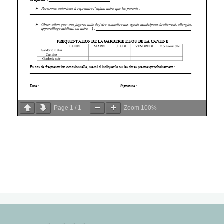
Page
1
/
1
Zoom
100%