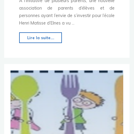
A l’initiative de plusieurs parents, une nouvelle
association de parents d’élèves et de
personnes ayant l’envie de s’investir pour l’école
Henri Matisse d’Elnes a vu …
"Association
Lire la suite....
Amicale
pour
les
élèves
d’Elnes"